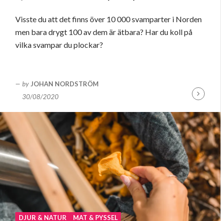
Visste du att det finns över 10 000 svamparter i Norden
men bara drygt 100 av dem är ätbara? Har du koll på
vilka svampar du plockar?
by
JOHAN NORDSTRÖM
30/08/2020
Fortsätt
läsa
DJUR & NATUR
MAT & PYSSEL