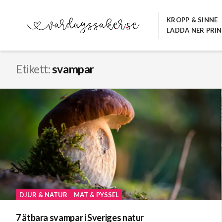
Hoppa
till
KROPP & SINNE
LADDA NER PRI
innehåll
VARDAGSSAKER.SE
Etikett:
svampar
DJUR & NATUR
MAT & PYSSEL
7 ätbara svampar i Sveriges natur