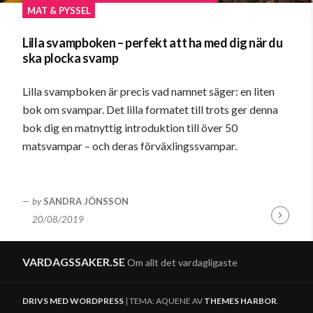
MAT & PYSSEL
Lilla svampboken – perfekt att ha med dig när du
ska plocka svamp
Lilla svampboken är precis vad namnet säger: en liten
bok om svampar. Det lilla formatet till trots ger denna
bok dig en matnyttig introduktion till över 50
matsvampar – och deras förväxlingssvampar.
by
SANDRA JÖNSSON
20/08/2019
Fortsätt
läsa
VARDAGSSAKER.SE
Om allt det vardagligaste
DRIVS MED WORDPRESS
|
TEMA: AQUENE AV
THEMES HARBOR
.