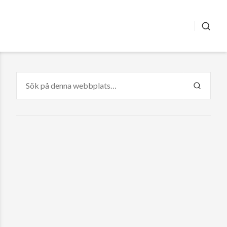
SÖK
Sök
efter:
SÖK