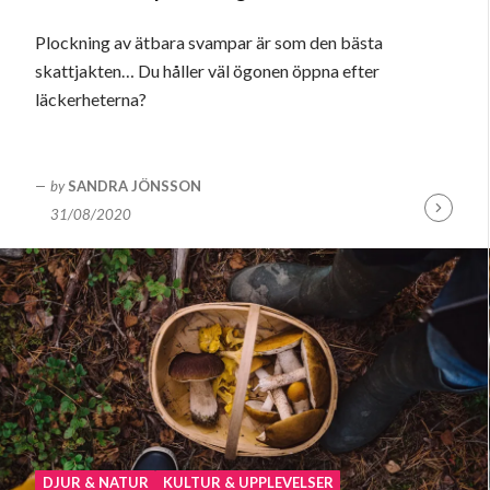
Plockning av ätbara svampar är som den bästa
skattjakten… Du håller väl ögonen öppna efter
läckerheterna?
by
SANDRA JÖNSSON
31/08/2020
Fortsätt
läsa
DJUR & NATUR
KULTUR & UPPLEVELSER